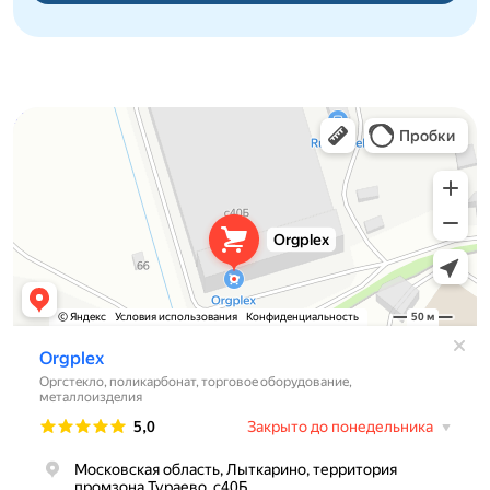
Orgplex
Оргстекло, поликарбонат в Лыткарине
Торговое оборудование в Лыткарине